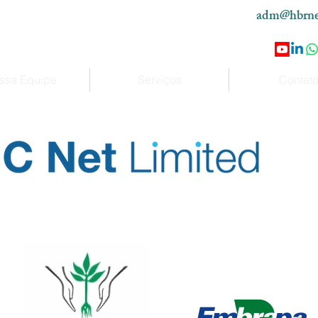
adm@hbrne
ssa Equipe
Serviços
Contat